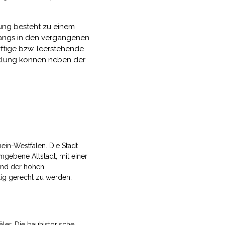
uung besteht zu einem
gangs in den vergangenen
ftige bzw. leerstehende
cklung können neben der
ein-Westfalen. Die Stadt
mgebene Altstadt, mit einer
rund der hohen
ig gerecht zu werden.
er. Die bauhistorische