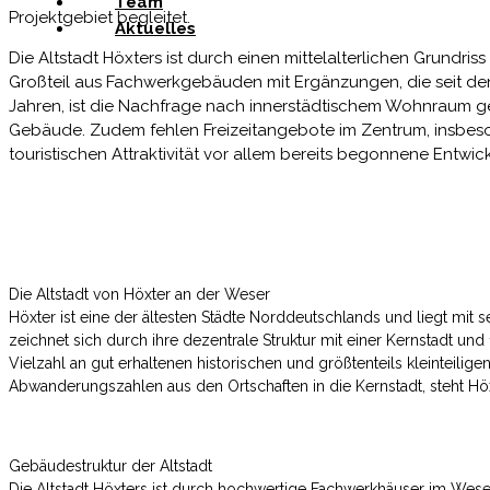
Team
Projektgebiet begleitet.
Aktuelles
Die Altstadt Höxters ist durch einen mittelalterlichen Grund
Großteil aus Fachwerkgebäuden mit Ergänzungen, die seit de
Jahren, ist die Nachfrage nach innerstädtischem Wohnraum ge
Gebäude. Zudem fehlen Freizeitangebote im Zentrum, insbes
touristischen Attraktivität vor allem bereits begonnene Entwi
Die Altstadt von Höxter an der Weser
Höxter ist eine der ältesten Städte Norddeutschlands und liegt mi
zeichnet sich durch ihre dezentrale Struktur mit einer Kernstadt un
Vielzahl an gut erhaltenen historischen und größtenteils kleinteilig
Abwanderungszahlen aus den Ortschaften in die Kernstadt, steht H
Gebäudestruktur der Altstadt
Die Altstadt Höxters ist durch hochwertige Fachwerkhäuser im Wese