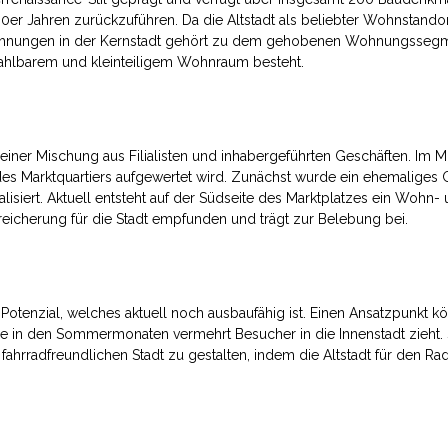
80er Jahren zurückzuführen. Da die Altstadt als beliebter Wohnstandort
 Wohnungen in der Kernstadt gehört zu dem gehobenen Wohnungssegm
zahlbarem und kleinteiligem Wohnraum besteht.
einer Mischung aus Filialisten und inhabergeführten Geschäften. Im Mit
 des Marktquartiers aufgewertet wird. Zunächst wurde ein ehemaliges
isiert. Aktuell entsteht auf der Südseite des Marktplatzes ein Wohn
ereicherung für die Stadt empfunden und trägt zur Belebung bei.
 Potenzial, welches aktuell noch ausbaufähig ist. Einen Ansatzpunkt kö
e in den Sommermonaten vermehrt Besucher in die Innenstadt zieht. 
 fahrradfreundlichen Stadt zu gestalten, indem die Altstadt für den R