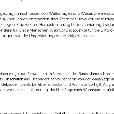
riss geprägt, umschlossen von Wallanlagen und Weser. Die Beba
n 1970er Jahren entstanden sind. Trotz des Bevölkerungsrück
stiegen. Eine weitere Herausforderung bilden sanierungsbedür
ondere für junge Menschen. Anknüpfungspunkte für die Entwi
cklungen, wie die Umgestaltung des Marktplatzes sein.
t seinen ca. 30.000 Einwohnern im Nordosten des Bundeslandes Nordrh
d 12 Ortschaften aus. Besonders hervor sticht die von der Wallanlage u
en Gebäuden, die als beliebter Einkaufs-, und Wohnstandort gilt. Aufg
öxter vor der Herausforderung, der Nachfrage nach Wohnraum zukünft
rrenaissance-Stil geprägt und verfügt über insgesamt 200 Baudenkmäl