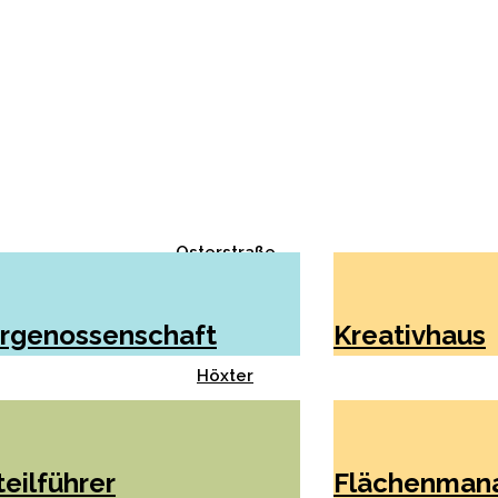
Osterstraße
Rissen
rgenossenschaft
Kreativhaus
Holzminden
Höxter
Fellbach
Wangen
eilführer
Flächenman