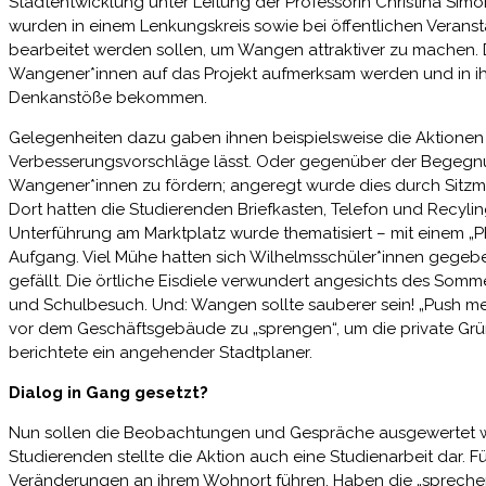
Stadtentwicklung unter Leitung der Professorin Christina Simo
wurden in einem Lenkungskreis sowie bei öffentlichen Veransta
bearbeitet werden sollen, um Wangen attraktiver zu machen. Die 
Wangener*innen auf das Projekt aufmerksam werden und in i
Denkanstöße bekommen.
Gelegenheiten dazu gaben ihnen beispielsweise die Aktionen
Verbesserungsvorschläge lässt. Oder gegenüber der Begegnu
Wangener*innen zu fördern; angeregt wurde dies durch Sitzmög
Dort hatten die Studierenden Briefkasten, Telefon und Recyli
Unterführung am Marktplatz wurde thematisiert – mit einem „P
Aufgang. Viel Mühe hatten sich Wilhelmsschüler*innen gegeben
gefällt. Die örtliche Eisdiele verwundert angesichts des Somm
und Schulbesuch. Und: Wangen sollte sauberer sein! „Push me
vor dem Geschäftsgebäude zu „sprengen“, um die private Grünf
berichtete ein angehender Stadtplaner.
Dialog in Gang gesetzt?
Nun sollen die Beobachtungen und Gespräche ausgewertet werd
Studierenden stellte die Aktion auch eine Studienarbeit dar. 
Veränderungen an ihrem Wohnort führen. Haben die „sprechen