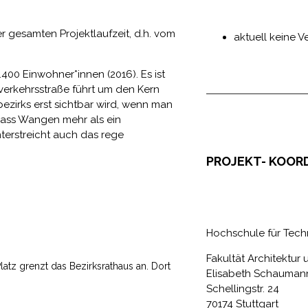
 gesamten Projektlaufzeit, d.h. vom
aktuell keine 
400 Einwohner*innen (2016). Es ist
verkehrsstraße führt um den Kern
ezirks erst sichtbar wird, wenn man
 dass Wangen mehr als ein
unterstreicht auch das rege
PR
OJEKT- KOOR
Hochschule für Techn
Fakultät Architektur
latz grenzt das Bezirksrathaus an. Dort
Elisabeth Schaumann
Schellingstr. 24
70174 Stuttgart